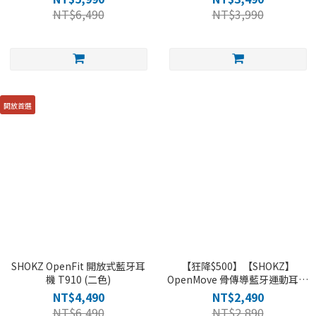
NT$6,490
NT$3,990
開放首選
SHOKZ OpenFit 開放式藍牙耳
【狂降$500】【SHOKZ】
機 T910 (二色)
OpenMove 骨傳導藍牙運動耳機
S661（四色）
NT$4,490
NT$2,490
NT$6,490
NT$2,890