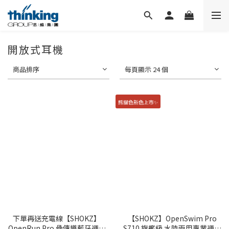
開放式耳機
商品排序
每頁顯示 24 個
熊貓色新色上市✨
下單再送充電線【SHOKZ】
【SHOKZ】OpenSwim Pro
OpenRun Pro 骨傳導藍牙運動
S710 旗艦級 水陸兩用專業運動