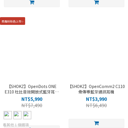
柔霧粉新色上市✨
【SHOKZ】OpenDots ONE
【SHOKZ】OpenComm2 C110
E310 杜比音效開放式藍牙耳機
骨傳導藍牙通訊耳機
(四色)
NT$5,990
NT$3,990
NT$7,490
NT$6,490
看其他 1 個選項