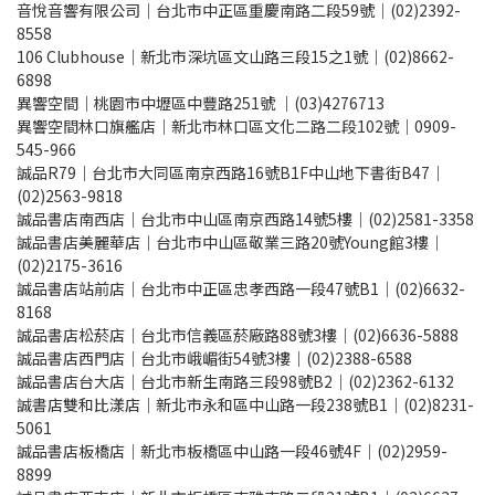
音悅音響有限公司｜台北市中正區重慶南路二段59號｜(02)2392-
8558
106 Clubhouse｜新北市深坑區文山路三段15之1號｜(02)8662-
6898
異響空間｜桃園市中壢區中豐路251號 ｜(03)4276713
異響空間林口旗艦店｜新北市林口區文化二路二段102號｜0909-
545-966
誠品R79｜台北市大同區南京西路16號B1F中山地下書街B47｜
(02)2563-9818
誠品書店南西店｜台北市中山區南京西路14號5樓｜(02)2581-3358
誠品書店美麗華店｜台北市中山區敬業三路20號Young館3樓｜
(02)2175-3616
誠品書店站前店｜台北市中正區忠孝西路一段47號B1｜(02)6632-
8168
誠品書店松菸店｜台北市信義區菸廠路88號3樓｜(02)6636-5888
誠品書店西門店｜台北市峨嵋街54號3樓｜(02)2388-6588
誠品書店台大店｜台北市新生南路三段98號B2｜(02)2362-6132
誠書店雙和比漾店｜新北市永和區中山路一段238號B1｜(02)8231-
5061
誠品書店板橋店｜新北市板橋區中山路一段46號4F｜(02)2959-
8899