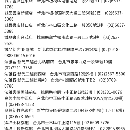
誠品書店亞東店｜新北市板橋區南雅南路二段21號B1｜(02)6637-
7768
誠品書店新板店｜新北市板橋區縣民大道二段66號3樓｜(02)6637-
5366
誠品書店林口店｜新北市林口區文化三路一段356號1樓｜(02)6637-
5888
誠品書店台茂店｜桃園縣蘆竹鄉南崁路一段112號6樓｜(03)263-
9520
誠品新店 裕隆誠｜新北市新店區中興路三段70號4樓｜(02)2918-
9888#6015.6016
法雅客 新光三越台北站前店｜台北市忠孝西路一段66號10樓｜
(02)2311-3756
法雅客 新光三越南西店｜台北市南京西路12號9樓｜(02)2567-5500
法雅客 新光三越信義A9｜台北市松壽路9號地下B2｜(02)8789-
8780
法雅客桃園站前店｜桃園縣桃園市中正路19號3樓｜(03)331-0676
良興中壢中正店｜台北市中正區中正路389號2樓(NOVA賣場200櫃)
｜(03)493-4123
良興新竹光復店｜新竹市東區光復路二段194巷3號1樓(112-116櫃)
｜(03)573-6564
燦坤士林旗艦｜台北市士林區中正路115號｜02 6609 7726
燦坤北投新旗艦｜台北市北投區大業路452巷6號B1｜02 2895 8965