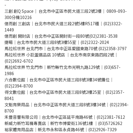
-
三創 創Q Space｜ 台北市中正區市民大道三段2號2樓｜ 0809-093-
300分機10216
億而創 三創店｜台北市市民大道三段2號5樓R517櫃｜(02)3322-
1449
億而創 開封店｜台北市中正區開封街一段80號(02)2381-3538
捷暘｜台北市市民大道三段8號3樓55室｜(02)2322-2024
馬拉松世界 台北門市｜台北市中正區愛國東路70號 (02)2358-3797
馬拉松世界 小巨蛋選品店 10號店 ｜台北市南京東路四段2號｜
(02)2692-6702
馬拉松世界 竹北門市｜新竹縣竹北市光明九路129號｜(03)657-
1986
六合數位館｜台北市中正區市民大道三段8號3樓34號攤位｜
(02)2394-8700
得文數位館｜台北市中正區市民大道三段8號2樓25室｜(02)2357-
8041
文魁育樂用品｜台北市中正區市民大道三段8號3樓34號｜(02)2394-
8700
禾豐音響有限公司｜台北市中正區延平南路46號｜(02)2381-7612
新威力新竹耳機專賣店｜新竹市博愛街136號1樓 ｜(03)5726262
裕家體育用品店｜新北市永和區永貞路46號｜(02)2926-7329