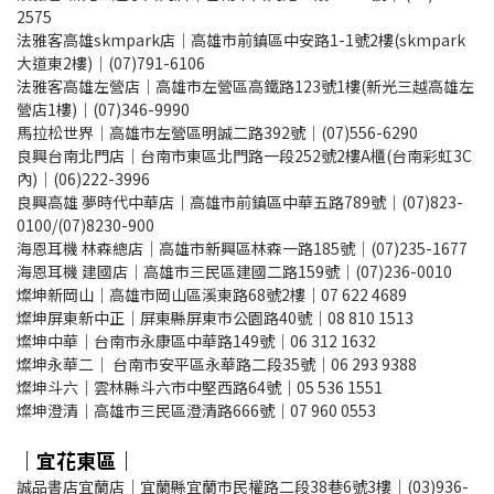
2575
法雅客高雄skmpark店｜高雄市前鎮區中安路1-1號2樓(skmpark
大道東2樓)｜(07)791-6106
法雅客高雄左營店｜高雄市左營區高鐵路123號1樓(新光三越高雄左
營店1樓)｜(07)346-9990
馬拉松世界｜高雄市左營區明誠二路392號｜(07)556-6290
良興台南北門店｜台南市東區北門路一段252號2樓A櫃(台南彩虹3C
內)｜(06)222-3996
良興高雄 夢時代中華店｜高雄市前鎮區中華五路789號｜(07)823-
0100/(07)8230-900
海恩耳機 林森總店｜高雄市新興區林森一路185號｜(07)235-1677
海恩耳機 建國店｜高雄市三民區建國二路159號｜(07)236-0010
燦坤新岡山｜高雄市岡山區溪東路68號2樓｜07 622 4689
燦坤屏東新中正｜屏東縣屏東市公園路40號｜08 810 1513
燦坤中華｜台南市永康區中華路149號｜06 312 1632
燦坤永華二｜ 台南市安平區永華路二段35號｜06 293 9388
燦坤斗六｜雲林縣斗六市中堅西路64號｜05 536 1551
燦坤澄清｜高雄市三民區澄清路666號｜07 960 0553
｜宜花東區｜
誠品書店宜蘭店｜宜蘭縣宜蘭市民權路二段38巷6號3樓｜(03)936-