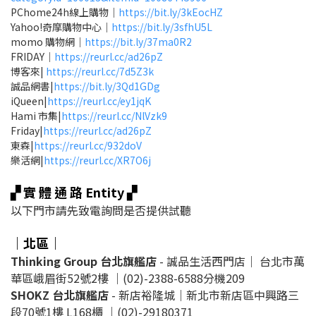
PChome24h線上購物｜
https://bit.ly/3kEocHZ
Yahoo!奇摩購物中心｜
https://bit.ly/3sfhU5L
momo 購物網｜
https://bit.ly/37ma0R2
FRIDAY｜
https://reurl.cc/ad26pZ
博客來|
https://reurl.cc/7d5Z3k
誠品網書|
https://bit.ly/3Qd1GDg
iQueen|
https://reurl.cc/ey1jqK
Hami 市集|
https://reurl.cc/NlVzk9
Friday|
https://reurl.cc/ad26pZ
東森|
https://reurl.cc/932doV
樂活網|
https://reurl.cc/XR7O6j
▞ 實 體 通 路 Entity ▞
以下門市請先致電詢問是否提供試聽
｜北區｜
Thinking Group 台北旗艦店
- 誠品生活西門店｜ 台北市萬
華區峨眉街52號2樓 ｜(02)-2388-6588分機209
SHOKZ 台北旗艦店
- 新店裕隆城
｜
新北市新店區中興路三
段70號1樓 L168櫃
｜
(02)
-
29180371