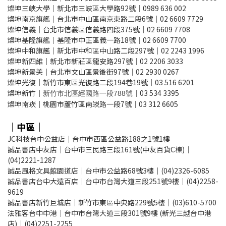
燦坤三峽大學｜新北市三峽區大學路92號｜0989 636 002
燦坤南京旗艦｜台北市中山區南京東路二段6號｜02 6609 7729
燦坤信義｜台北市信義區信義路四段375號｜02 6609 7708
燦坤基隆旗艦｜基隆市中正區義一路18號｜02 6609 7700
燦坤中和旗艦｜新北市中和區中山路二段297號｜02 2243 1996
燦坤新四維｜新北市新莊區龍安路297號｜02 2206 3033
燦坤新景美｜台北市文山區景後街97號｜02 2930 0267
燦坤光復｜新竹市東區光復路二段194巷19號｜03 516 6201
燦坤新竹｜
｜03 534 3395
新竹市北區經國路一段788號
燦坤南崁｜桃園市蘆竹區南崁路一段7號｜03 312 6605
｜中區｜
JC科技台中公益店｜台中市西區公益路188之1號1樓
誠品書店中友店｜台中市三民路三段161號(中友百貨C棟)｜
(04)2221-1287
誠品風格文具館園道店｜台中市公益路68號3樓｜(04)2326-6085
誠品書店台中大遠百店｜台中市台灣大道三段251號9樓｜(04)2258-
9619
誠品書店新竹巨城店｜新竹市東區中央路229號5樓｜(03)610-5700
法雅客台中中港｜台中市台灣大道三段301號9樓 (新光三越台中港
店)｜(04)2251-2255