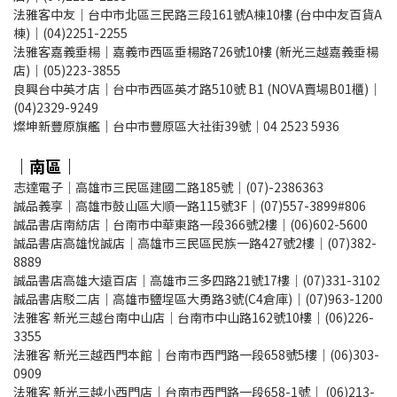
法雅客中友｜台中市北區三民路三段161號A棟10樓 (台中中友百貨A
棟)｜(04)2251-2255
法雅客嘉義垂楊｜嘉義市西區垂楊路726號10樓 (新光三越嘉義垂楊
店)｜(05)223-3855
良興台中英才店｜台中市西區英才路510號 B1 (NOVA賣場B01櫃)｜
(04)2329-9249
燦坤新豐原旗艦｜台中市豐原區大社街39號｜04 2523 5936
｜南區｜
志達電子｜高雄市三民區建國二路185號｜(07)-2386363
誠品義享｜高雄市鼓山區大順一路115號3F｜(07)557-3899#806
誠品書店南紡店｜台南市中華東路一段366號2樓｜(06)602-5600
誠品書店高雄悅誠店｜高雄市三民區民族一路427號2樓｜(07)382-
8889
誠品書店高雄大遠百店｜高雄市三多四路21號17樓｜(07)331-3102
誠品書店駁二店｜高雄市鹽埕區大勇路3號(C4倉庫)｜(07)963-1200
法雅客 新光三越台南中山店｜台南市中山路162號10樓｜(06)226-
3355
法雅客 新光三越西門本館｜台南市西門路一段658號5樓｜(06)303-
0909
法雅客 新光三越小西門店｜台南市西門路一段658-1號｜ (06)213-