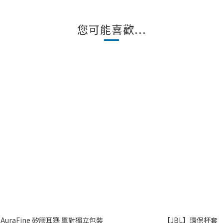
您可能喜歡...
t】AuraFine 矽膠耳塞 單對獨立包裝
【JBL】環保杯套