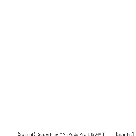
【SpinFit】SuperFine™ AirPods Pro 1 & 2專用
【SpinFi