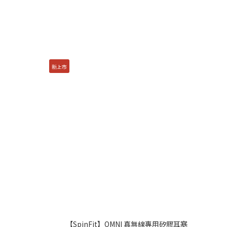
新上市
【SpinFit】OMNI 真無線專用矽膠耳塞