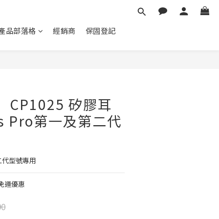
產品部落格
經銷商
保固登記
立即購買
t】CP1025 矽膠耳
ods Pro第一及第二代
及第二代型號專用
享免運優惠
90