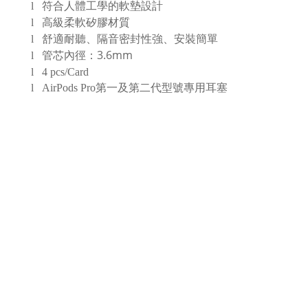
l
符合人體工學的軟墊設計
l
高級柔軟矽膠材質
l
舒適耐聽、隔音密封性強、安裝簡單
3.6mm
l
管芯內徑：
l
4 pcs/Card
l
AirPods Pro第一及第二代型號專用
耳塞