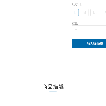
尺寸
: L
L
M
ML
數量
加入購物車
商品描述